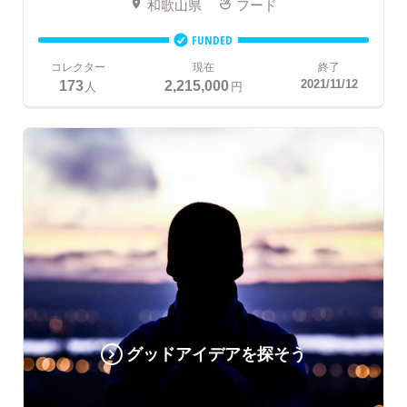
和歌山県
フード
FUNDED
コレクター
現在
終了
173
2,215,000
2021/11/12
人
円
グッドアイデアを探そう