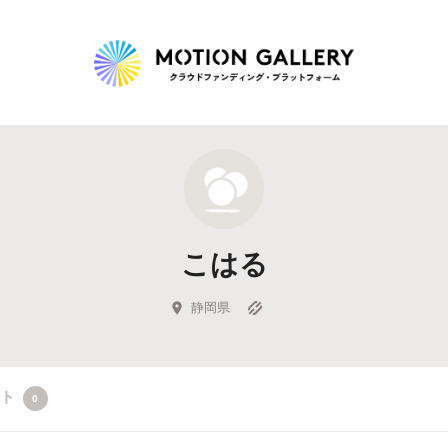
Highlight
人気のプロジェクト
新着プロジェクト
終了間近のプロジェ
こはる
Feature
タグから探す
キュレーターから探す
特集から探す
静岡県
Legendary
クト
0
最新達成プロジェクト
調達額が大きいプロジェクト