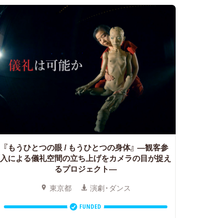
『もうひとつの眼 / もうひとつの身体』
―観客参
入による儀礼空間の立ち上げをカメラの目が捉え
るプロジェクト―
東京都
演劇・ダンス
FUNDED