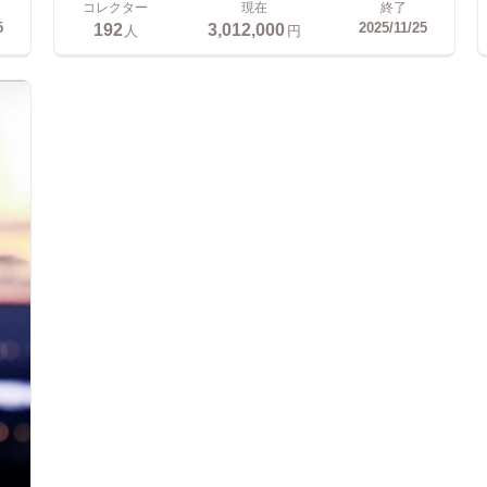
コレクター
現在
終了
192
3,012,000
5
2025/11/25
人
円