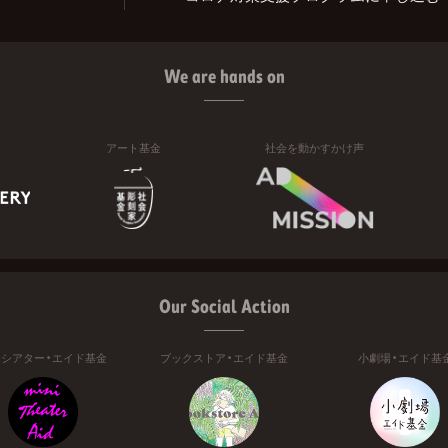
We are hands on
アート基金
社会を動かすかけ声
Our Social Action
ニシアター・エイド基金
ブックストア・エイド基金
小劇場・エイド基