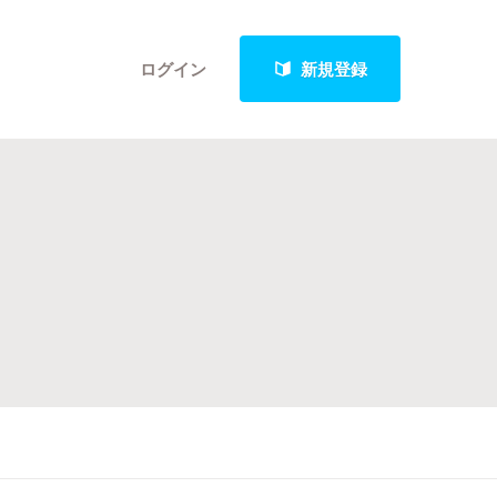
ログイン
新規登録
クト
最新進捗報告から探す