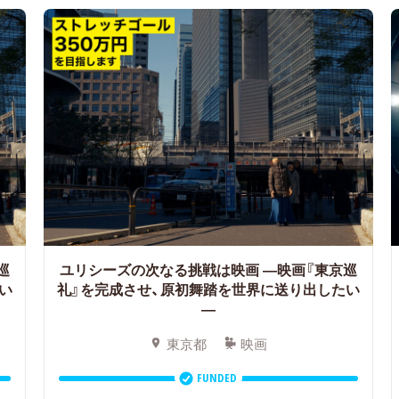
巡
ユリシーズの次なる挑戦は映画 ―映画『東京巡
い
礼』を完成させ、原初舞踏を世界に送り出したい
―
東京都
映画
FUNDED