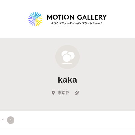
Highlight
人気のプロジェクト
新着プロジェクト
終了間近のプロジェ
kaka
Feature
タグから探す
キュレーターから探す
特集から探す
東京都
Legendary
クト
0
最新達成プロジェクト
調達額が大きいプロジェクト