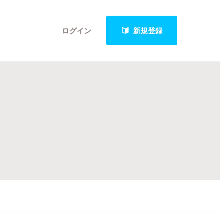
ログイン
新規登録
クト
最新進捗報告から探す