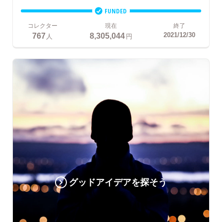
FUNDED
コレクター
現在
終了
767
8,305,044
2021/12/30
人
円
グッドアイデアを探そう