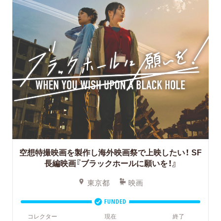
空想特撮映画を製作し海外映画祭で上映したい！
SF
長編映画『ブラックホールに願いを！』
東京都
映画
FUNDED
コレクター
現在
終了