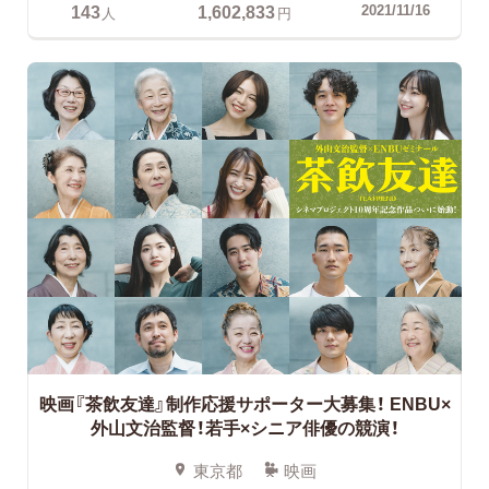
143
1,602,833
2021/11/16
人
円
映画『茶飲友達』制作応援サポーター大募集！
ENBU×
外山文治監督！若手×シニア俳優の競演！
東京都
映画