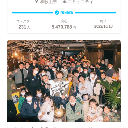
和歌山県
コミュニティ
FUNDED
コレクター
現在
終了
231
5,470,788
2022/10/13
人
円