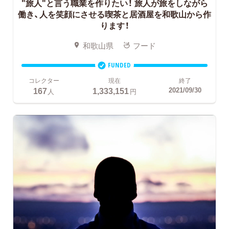
"旅人"と言う職業を作りたい！
旅人が旅をしながら
働き、人を笑顔にさせる喫茶と居酒屋を和歌山から作
ります！
和歌山県
フード
FUNDED
コレクター
現在
終了
167
1,333,151
2021/09/30
人
円