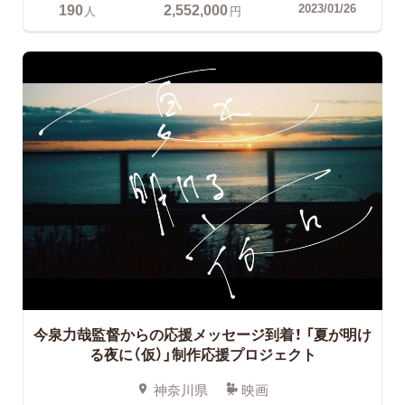
190
2,552,000
2023/01/26
人
円
今泉力哉監督からの応援メッセージ到着！
「夏が明け
る夜に（仮）」制作応援プロジェクト
神奈川県
映画