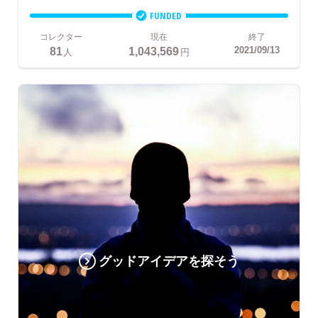
FUNDED
コレクター
現在
終了
81
1,043,569
2021/09/13
人
円
グッドアイデアを探そう