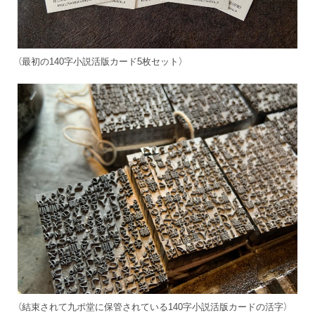
（最初の140字小説活版カード5枚セット）
（結束されて九ポ堂に保管されている140字小説活版カードの活字）