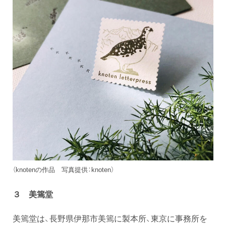
（knotenの作品 写真提供：knoten）
３ 美篶堂
美篶堂は、長野県伊那市美篶に製本所、東京に事務所を