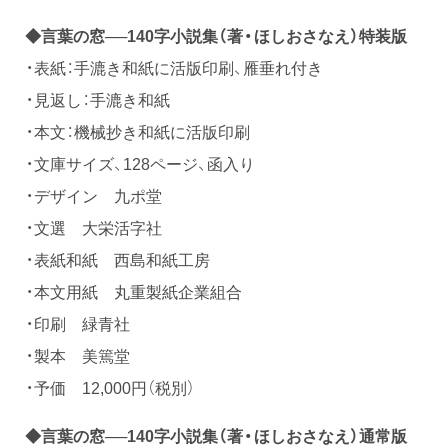
◆言葉の窓──140字小説集（著・ほしおさなえ）特装版
・表紙：手漉き和紙に活版印刷、雁垂れ付き
・見返し：手漉き和紙
・本文：機械抄き和紙に活版印刷
・文庫サイズ、128ページ、函入り
・デザイン 九ポ堂
・文選 大栄活字社
・表紙和紙 西島和紙工房
・本文用紙 丸重製紙企業組合
・印刷 緑青社
・製本 美篶堂
・予価 12,000円（税別）
◆言葉の窓──140字小説集（著・ほしおさなえ）通常版