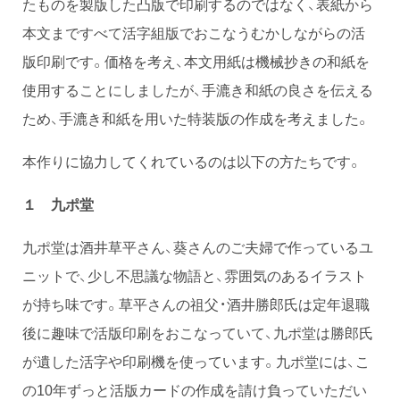
たものを製版した凸版で印刷するのではなく、表紙から
本文まですべて活字組版でおこなうむかしながらの活
版印刷です。価格を考え、本文用紙は機械抄きの和紙を
使用することにしましたが、手漉き和紙の良さを伝える
ため、手漉き和紙を用いた特装版の作成を考えました。
本作りに協力してくれているのは以下の方たちです。
１ 九ポ堂
九ポ堂は酒井草平さん、葵さんのご夫婦で作っているユ
ニットで、少し不思議な物語と、雰囲気のあるイラスト
が持ち味です。草平さんの祖父・酒井勝郎氏は定年退職
後に趣味で活版印刷をおこなっていて、九ポ堂は勝郎氏
が遺した活字や印刷機を使っています。九ポ堂には、こ
の10年ずっと活版カードの作成を請け負っていただい