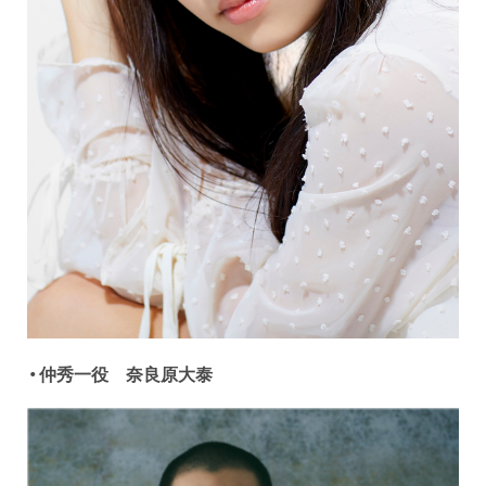
・仲秀一役 奈良原大泰