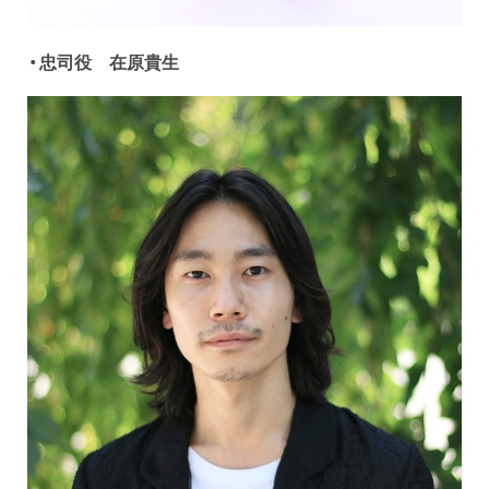
・忠司役 在原貴生