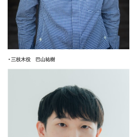
・三枝木役 巴山祐樹