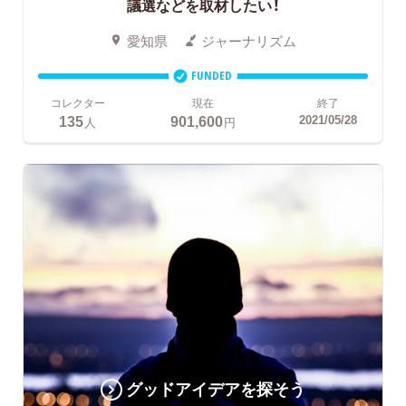
議選などを取材したい！
愛知県
ジャーナリズム
FUNDED
コレクター
現在
終了
135
901,600
2021/05/28
人
円
グッドアイデアを探そう