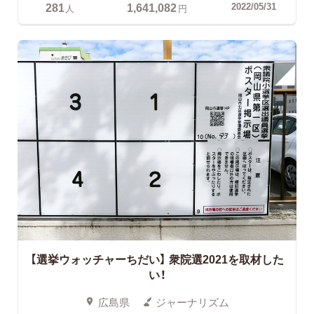
281
1,641,082
2022/05/31
人
円
【選挙ウォッチャーちだい】 衆院選2021を取材した
い！
広島県
ジャーナリズム