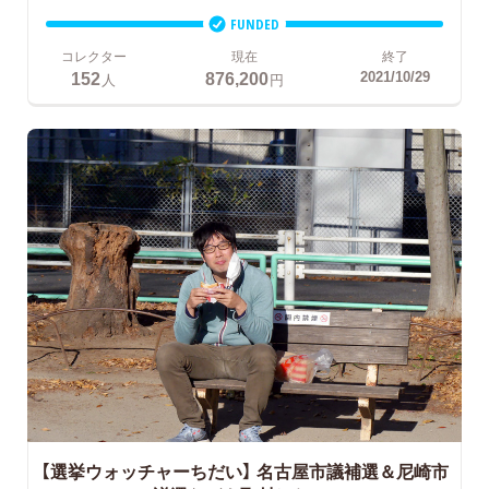
FUNDED
コレクター
現在
終了
152
876,200
2021/10/29
人
円
【選挙ウォッチャーちだい】
名古屋市議補選＆尼崎市