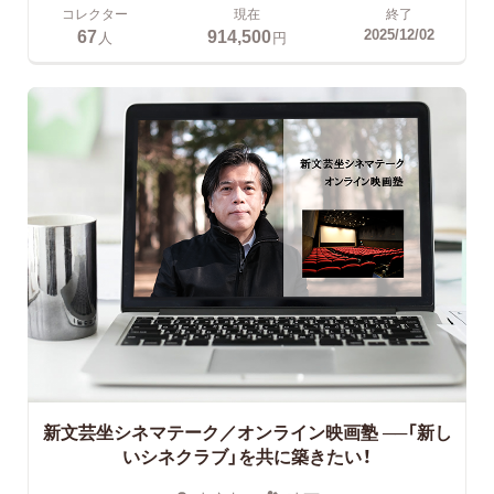
コレクター
現在
終了
67
914,500
2025/12/02
人
円
新文芸坐シネマテーク／オンライン映画塾
──「新し
いシネクラブ」を共に築きたい！