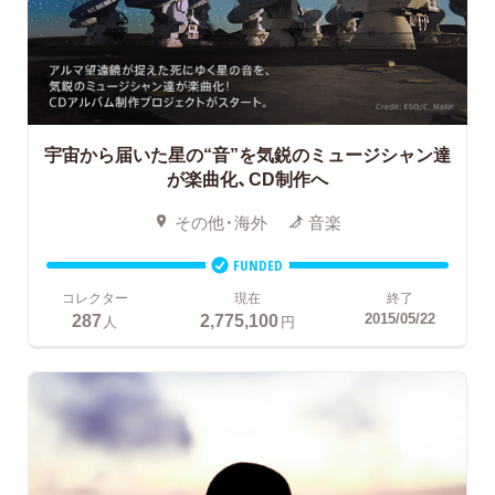
宇宙から届いた星の“音”を気鋭のミュージシャン達
が楽曲化、CD制作へ
その他・海外
音楽
FUNDED
コレクター
現在
終了
287
2,775,100
2015/05/22
人
円