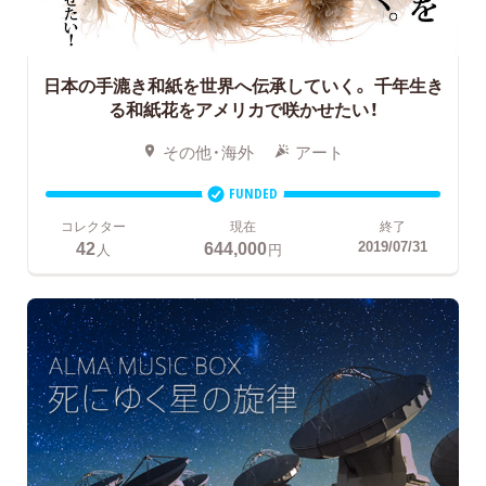
日本の手漉き和紙を世界へ伝承していく。
千年生き
る和紙花をアメリカで咲かせたい！
その他・海外
アート
FUNDED
コレクター
現在
終了
42
644,000
2019/07/31
人
円