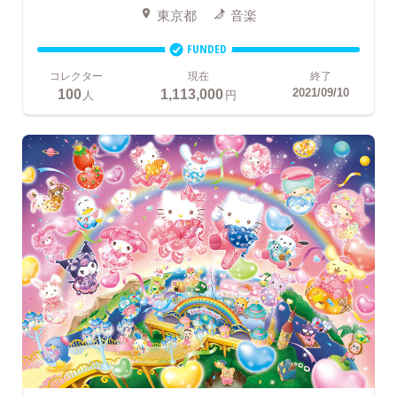
東京都
音楽
FUNDED
コレクター
現在
終了
100
1,113,000
2021/09/10
人
円