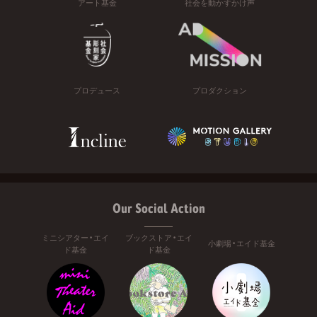
アート基金
社会を動かすかけ声
プロデュース
プロダクション
Our Social Action
ミニシアター・エイ
ブックストア・エイ
小劇場・エイド基金
ド基金
ド基金