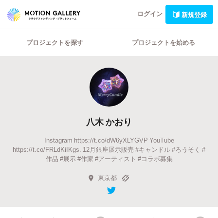
ログイン
新規登録
プロジェクトを探す
プロジェクトを始める
八木 かおり
Instagram https://t.co/dW6yXLYGVP YouTube
https://t.co/FRLdKiIKgs. 12月銀座展示販売 #キャンドル #ろうそく #
作品 #展示 #作家 #アーティスト #コラボ募集
東京都