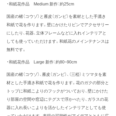
・和紙花作品 Medium 新作：約25cm
国産の楮（コウゾ）と雁皮（ガンピ）を素材とした手漉き
和紙で花を作ります。壁にかけたりピンでアクセサリー
にしたり、花器、立体フレームなどに入れインテリアと
しても使っていただけます。和紙花のメインテナンスは
無料です。
・和紙花作品 Large 新作：約80~90cm
国産の楮（コウゾ）、雁皮（ガンピ）、（三椏）ミツマタを素
材とした手漉き和紙で花を作ります。花のガクの部分と
トップに和紙こよりのフックがついており、壁にかけた
り部屋の空間や窓辺にテグスで浮かべたり、ガラスの花
器に入れ長いこよりを活かしたインテリアとしても使
っていただけます。表現の可能性がアイデアとともに広