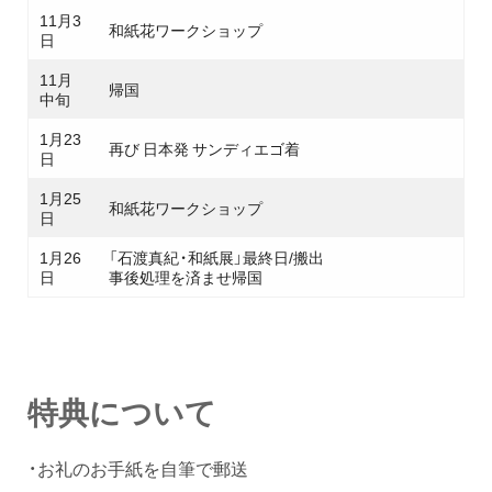
11月3
和紙花ワークショップ
日
11月
帰国
中旬
1月23
再び 日本発 サンディエゴ着
日
1月25
和紙花ワークショップ
日
1月26
「石渡真紀・和紙展」最終日/搬出
日
事後処理を済ませ帰国
特典について
・お礼のお手紙を自筆で郵送