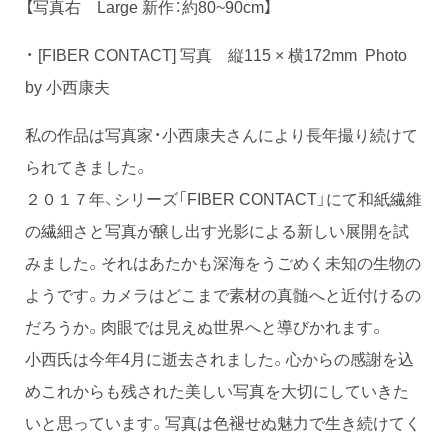
【写真右 Large 新作：約80~90cm】
・ [FIBER CONTACT] 写真 縦115 × 横172mm Photo
by 小西康夫
私の作品は写真家・小西康夫さんにより長年撮り続けて
られてきました。
２０１７年、シリーズ「FIBER CONTACT」にて和紙繊維
の繊細さと写真が醸し出す光影による新しい展開を試
みました。それはあたかも深海をうごめく未知の生物の
ようです。カメラはどこまで素材の真髄へと近付けるの
だろうか。肉眼では見えぬ世界へと導びかれます。
小西氏は今年4月に逝去されました。心からの感謝を込
めこれからも残された美しい写真を大切にしていきた
いと思っています。写真は色褪せぬ魅力で生き続けてく