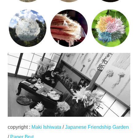
copyright :
Maki Ishiwata
/
Japanese Friendship Garden
/
Paper Brut