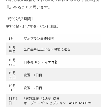
見があることと思います。
【時間：約2時間】
材料：楮・ミツマタ・ガンピ和紙
9月
展示プラン最終段階
10月
全作品を仕上げる→現地に送る
中旬
10月
日本発 サンディエゴ着
29日
10月
設置 1日目
30日
10月
設置 2日目
31日
11月1
「石渡真紀・和紙展」初日
日
オープニング・レセプション 4:30〜6:30 PM