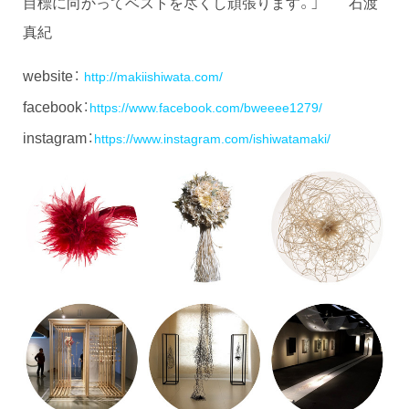
目標に向かってベストを尽くし頑張ります。」 石渡
真紀
website：
http://makiishiwata.com/
facebook：
https://www.facebook.com/bweeee1279/
instagram：
https://www.instagram.com/ishiwatamaki/