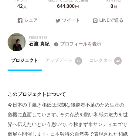
42
644,000
0
人
円
日
シェア
ツイート
LINEで送る
PRESENTER
石渡 真紀
プロフィールを表示
プロジェクト
アップデート
コレクター
10
42
このプロジェクトについて
今日本の手漉き和紙は深刻な後継者不足のため生産の
危機に直面しています。その存続を願い和紙の魅力を世
界へ伝えたいという思いで、今秋まず米サンディエゴで
個展を開催します。日本独特の自然美で表現された和紙