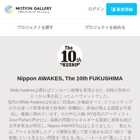
ログイン
新規登録
プロジェクトを探す
プロジェクトを始める
Nippon AWAKES, The 10th FUKUSHIMA
Wide Awakesは遡ればリンカーン政権を実現させた、当時の市井の
人々から沸き起こったムーヴメントでした。
現代のWide Awakesは社会に「目覚め」を喚起すべく、クリエイティブ
の力を使って世界各地で自発的・有機的に、各地が抱える課題を可視
化し、修復に努めています。その中心人物、NY在住のアーティスト
Jose Parlaの声がけに、福島の問題やエネルギーを題材に表現を続け
る平井有太が呼応し、Nippon AWAKESははじまりました。 私たち
は、アートを活用したグッズ展開を通じて取り組みを広げ・続け、「放
射能」という見えない問題を「見える」化し、一人一人が「選ぶ」ことを