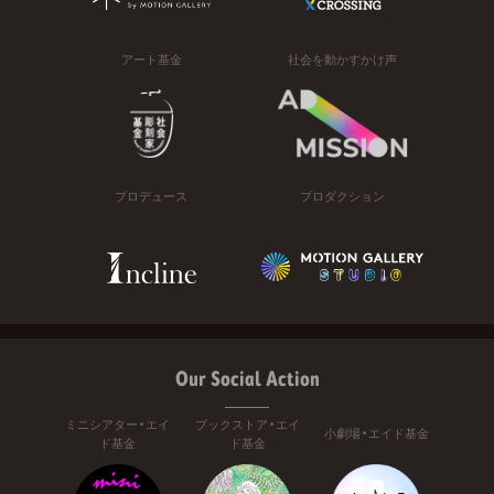
アート基金
社会を動かすかけ声
プロデュース
プロダクション
Our Social Action
ミニシアター・エイ
ブックストア・エイ
小劇場・エイド基金
ド基金
ド基金