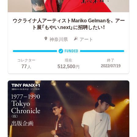
ウクライナ人アーティストMariko Gelmanを、
アー
ト展「もやい.next」に招聘したい！
神奈川県
アート
FUNDED
コレクター
現在
終了
77
512,500
2022/07/19
人
円