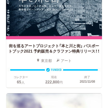
街を巡るアートプロジェクト「本と川と街」
パスポー
トブック2021 予約販売＆クラファン特典リリース！！
東京都
アート
FUNDED
コレクター
現在
終了
65
222,800
2021/11/08
人
円