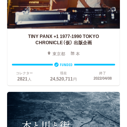
TINY PANX +1 1977-1990 TOKYO
CHRONICLE（仮） 出版企画
東京都
本
FUNDED
コレクター
現在
終了
2821
24,520,711
2022/04/08
人
円