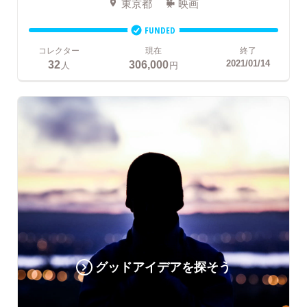
東京都
映画
FUNDED
コレクター
現在
終了
32
306,000
2021/01/14
人
円
グッドアイデアを探そう