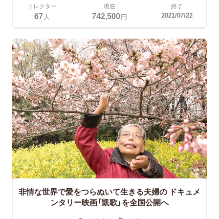
コレクター
現在
終了
67
742,500
2021/07/22
人
円
非情な世界で愛をつらぬいて生きる夫婦の
ドキュメ
ンタリー映画「凱歌」を全国公開へ