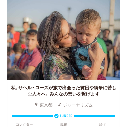
私、サヘル・ローズが旅で出会った貧困や紛争に苦し
む人々へ、
みんなの想いを繋げます
東京都
ジャーナリズム
FUNDED
コレクター
現在
終了