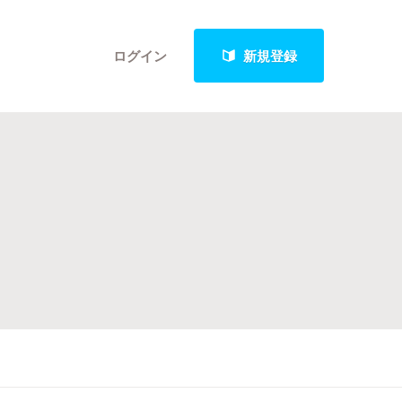
ログイン
新規登録
クト
最新進捗報告から探す