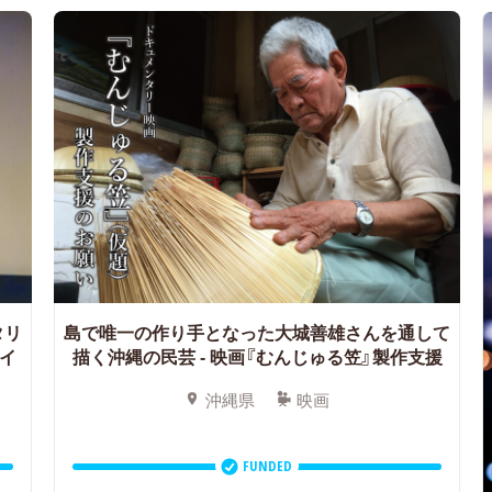
タリ
島で唯一の作り手となった大城善雄さんを通して
イ
描く沖縄の民芸
- 映画『むんじゅる笠』製作支援
沖縄県
映画
FUNDED