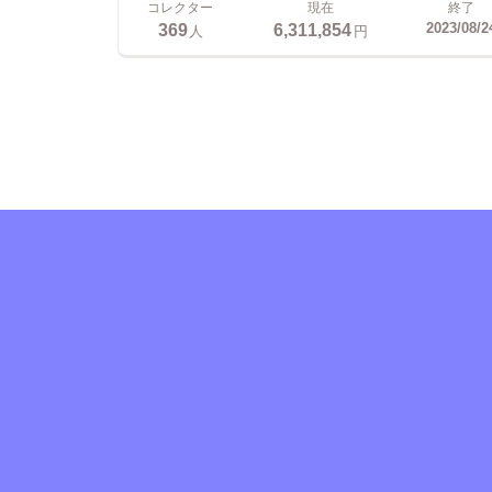
コレクター
現在
終了
369
6,311,854
2023/08/2
人
円