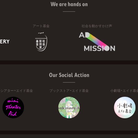
We are hands on
アート基金
社会を動かすかけ声
Our Social Action
ニシアター・エイド基金
ブックストア・エイド基金
小劇場・エイド基