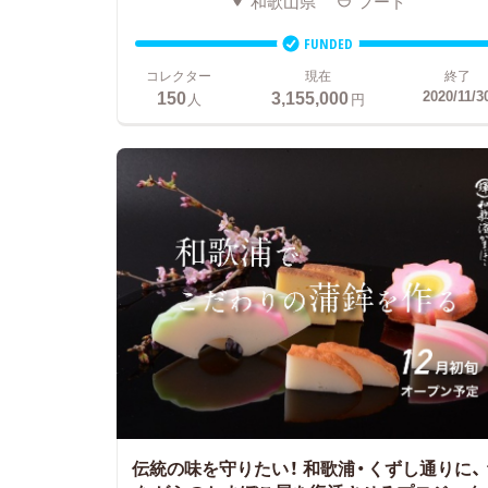
和歌山県
フード
FUNDED
コレクター
現在
終了
150
3,155,000
2020/11/3
人
円
伝統の味を守りたい！ 和歌浦・くずし通りに、