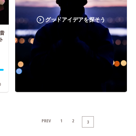
グッドアイデアを探そう
昔
ト
0
PREV
1
2
3