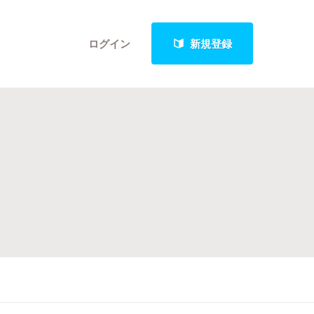
ログイン
新規登録
クト
最新進捗報告から探す