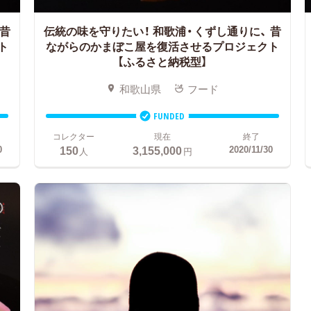
昔
伝統の味を守りたい！ 和歌浦・くずし通りに、
昔
ト
ながらのかまぼこ屋を復活させるプロジェクト
【ふるさと納税型】
和歌山県
フード
FUNDED
コレクター
現在
終了
150
3,155,000
0
2020/11/30
人
円