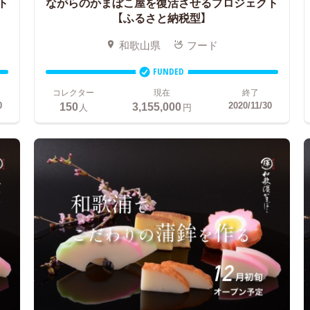
ト
ながらのかまぼこ屋を復活させるプロジェクト
【ふるさと納税型】
和歌山県
フード
FUNDED
コレクター
現在
終了
150
3,155,000
0
2020/11/30
人
円