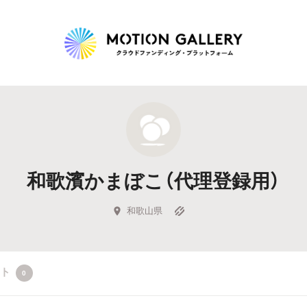
Highlight
人気のプロジェクト
新着プロジェクト
終了間近のプロジェ
和歌濱かまぼこ（代理登録用）
Feature
タグから探す
キュレーターから探す
特集から探す
和歌山県
Legendary
クト
0
最新達成プロジェクト
調達額が大きいプロジェクト