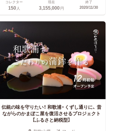
コレクター
現在
終了
150
3,155,000
2020/11/30
人
円
伝統の味を守りたい！ 和歌浦・くずし通りに、
昔
ながらのかまぼこ屋を復活させるプロジェクト
【ふるさと納税型】