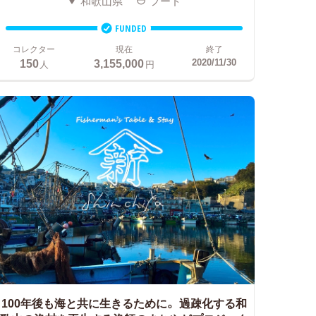
和歌山県
フード
FUNDED
コレクター
現在
終了
150
3,155,000
2020/11/30
人
円
100年後も海と共に生きるために。
過疎化する和