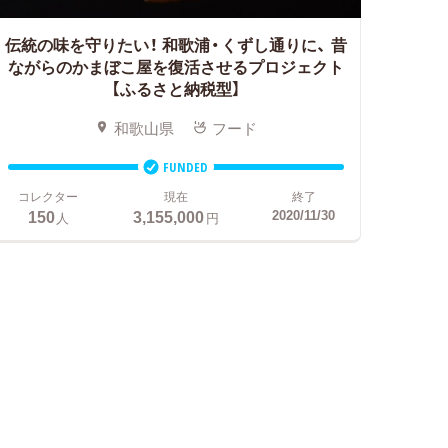
伝統の味を守りたい！ 和歌浦・くずし通りに、
昔
ながらのかまぼこ屋を復活させるプロジェクト
【ふるさと納税型】
和歌山県
フード
FUNDED
コレクター
現在
終了
150
3,155,000
2020/11/30
人
円