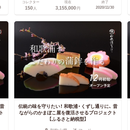
コレクター
現在
終了
150
3,155,000
0
2020/11/30
人
円
昔
伝統の味を守りたい！ 和歌浦・くずし通りに、
昔
ト
ながらのかまぼこ屋を復活させるプロジェクト
【ふるさと納税型】