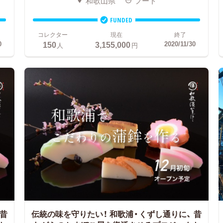
和歌山県
フード
FUNDED
コレクター
現在
終了
150
3,155,000
0
2020/11/30
人
円
昔
伝統の味を守りたい！ 和歌浦・くずし通りに、
昔