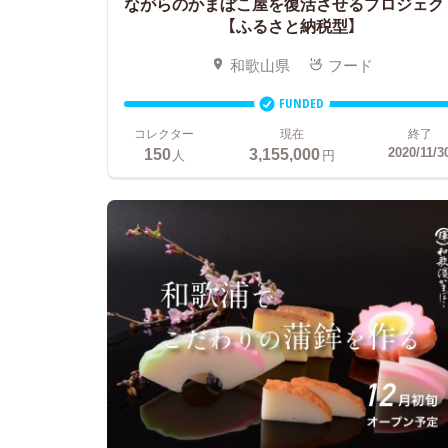
ながらのかまぼこ屋を復活させるプロジェク
【ふるさと納税型】
和歌山県
フード
FUNDED
コレクター
現在
終了
150
3,155,000
2020/11/3
人
円