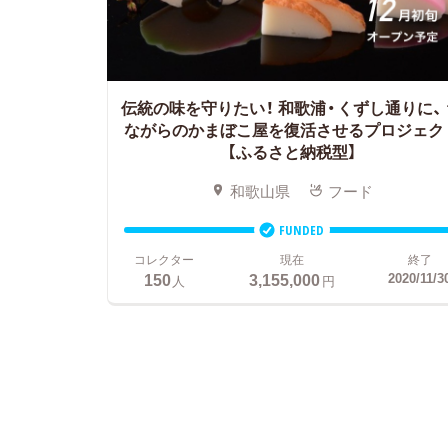
伝統の味を守りたい！ 和歌浦・くずし通りに、
ながらのかまぼこ屋を復活させるプロジェク
【ふるさと納税型】
和歌山県
フード
FUNDED
コレクター
現在
終了
150
3,155,000
2020/11/3
人
円