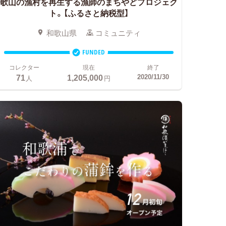
歌山の漁村を再生する漁師のまちやどプロジェク
ト。【ふるさと納税型】
和歌山県
コミュニティ
FUNDED
コレクター
現在
終了
71
1,205,000
2020/11/30
人
円