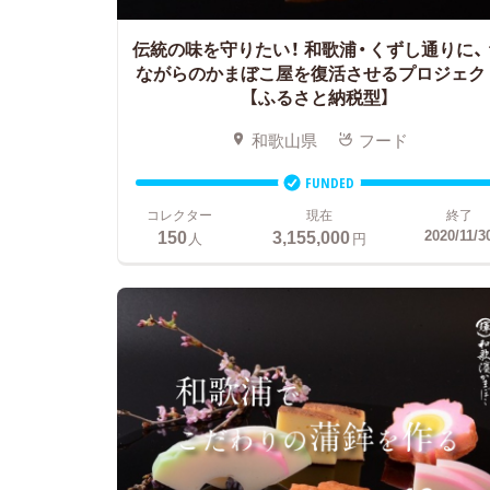
伝統の味を守りたい！ 和歌浦・くずし通りに、
ながらのかまぼこ屋を復活させるプロジェク
【ふるさと納税型】
和歌山県
フード
FUNDED
コレクター
現在
終了
150
3,155,000
2020/11/3
人
円