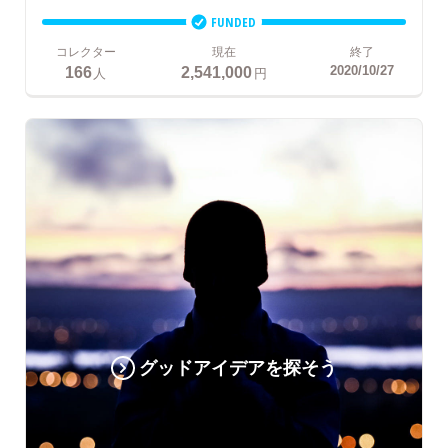
FUNDED
コレクター
現在
終了
166
2,541,000
2020/10/27
人
円
グッドアイデアを探そう