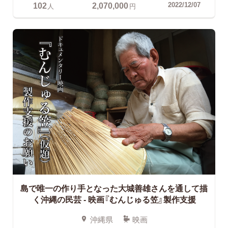
102
2,070,000
2022/12/07
人
円
島で唯一の作り手となった大城善雄さんを通して描
く沖縄の民芸
- 映画『むんじゅる笠』製作支援
沖縄県
映画