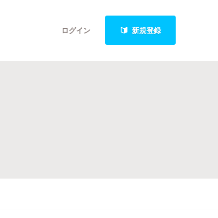
ログイン
新規登録
クト
最新進捗報告から探す