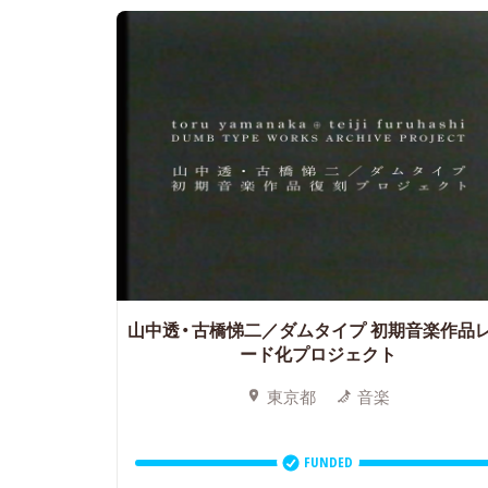
山中透・古橋悌二／ダムタイプ
初期音楽作品
ード化プロジェクト
東京都
音楽
FUNDED