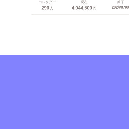
コレクター
現在
終了
290
4,044,500
2024/07/0
人
円