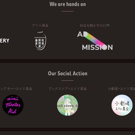
We are hands on
アート基金
社会を動かすかけ声
Our Social Action
ニシアター・エイド基金
ブックストア・エイド基金
小劇場・エイド基