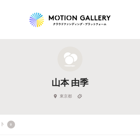
Highlight
人気のプロジェクト
新着プロジェクト
終了間近のプロジェ
山本 由季
Feature
タグから探す
キュレーターから探す
特集から探す
東京都
Legendary
クト
0
最新達成プロジェクト
調達額が大きいプロジェクト