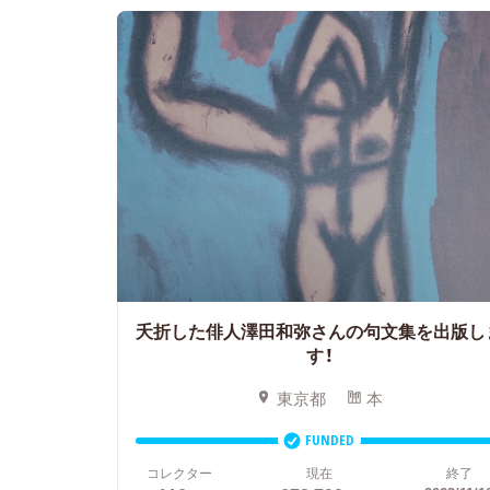
夭折した俳人澤田和弥さんの句文集を出版し
す！
東京都
本
FUNDED
コレクター
現在
終了