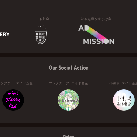
アート基金
社会を動かすかけ声
Our Social Action
ニシアター・エイド基金
ブックストア・エイド基金
小劇場・エイド基