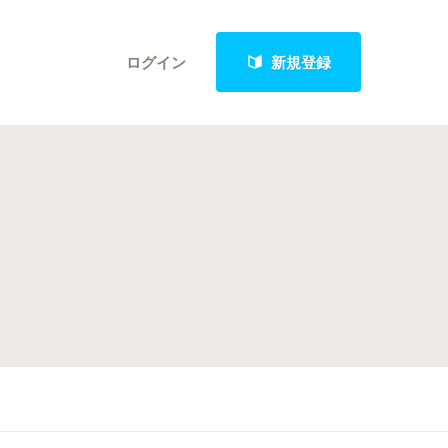
ログイン
新規登録
クト
最新進捗報告から探す