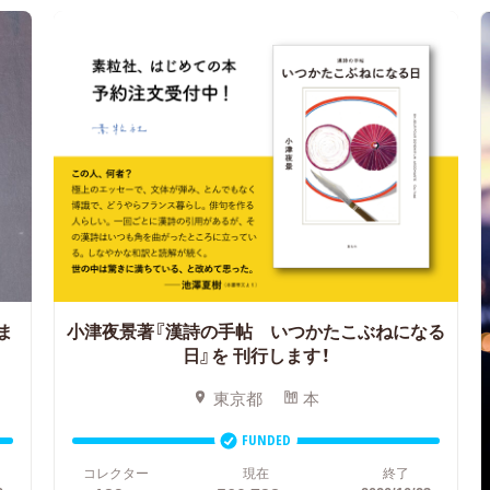
ま
小津夜景著『漢詩の手帖 いつかたこぶねになる
日』を
刊行します！
東京都
本
FUNDED
コレクター
現在
終了