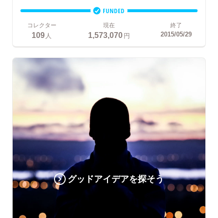
FUNDED
コレクター
現在
終了
109
1,573,070
2015/05/29
人
円
グッドアイデアを探そう