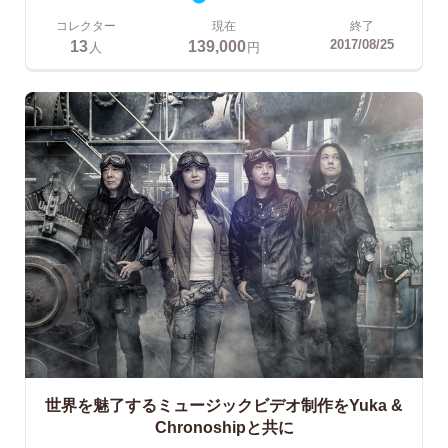
コレクター
現在
終了
13
139,000
2017/08/25
人
円
世界を魅了するミュージックビデオ制作をYuka &
Chronoshipと共に