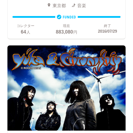
東京都
音楽
FUNDED
コレクター
現在
終了
64
883,080
2016/07/29
人
円