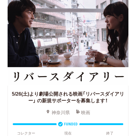
5/26(土)より劇場公開される映画「リバースダイアリ
ー」
の新規サポーターを募集します！
神奈川県
映画
FUNDED
コレクター
現在
終了