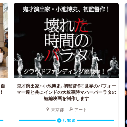
自
鬼才演出家・小池博史、初監督作！世界のパフォー
！
マー達と共にインドの大叙事詩マハーバーラタの
短編映画を制作します
東京都
アート
FUNDED