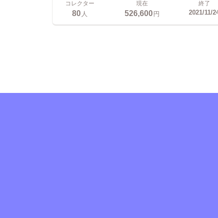
コレクター
現在
終了
80
526,600
2021/11/2
人
円