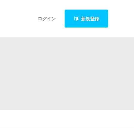
ログイン
新規登録
クト
最新進捗報告から探す