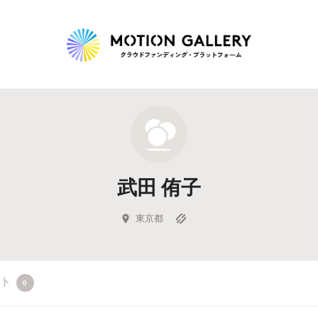
Highlight
人気のプロジェクト
新着プロジェクト
終了間近のプロジェ
武田 侑子
Feature
タグから探す
キュレーターから探す
特集から探す
東京都
Legendary
クト
0
最新達成プロジェクト
調達額が大きいプロジェクト