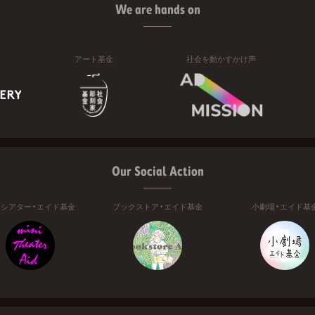
We are hands on
アート基金
社会を動かすかけ声
Our Social Action
ニシアター・エイド基金
ブックストア・エイド基金
小劇場・エイド基