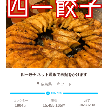
四一餃子
ネット通販で再起をかけます
広島県
フード
FUNDED
コレクター
現在
終了
1904
15,455,165
2020/12/18
人
円