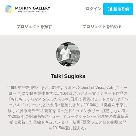
ログイン
新規登録
プロジェクトを探す
プロジェクトを始める
Taiki Sugioka
1980年神奈川県生まれ。01年より渡米、School of Visual Arts(ニュー
ヨーク)にて映画製作を学ぶ。第84回アカデミー賞ノミネート作品の
『もしもぼくらが木を失ったら』や、日米で異例のヒットとなった『ハ
ーブ＆ドロシー』などの制作・配給に参加。2010年より拠点を東京に
移し、"脱原発デモ”の萌芽を追ったドキュメンタリー『沈黙しない春』
で2012年に長編映画デビュー。ミュージシャン・三宅洋平の参議院選
挙に密着した長編ドキュメンタリー映画『選挙フェス！』の劇場公開
を2015年夏に控える。