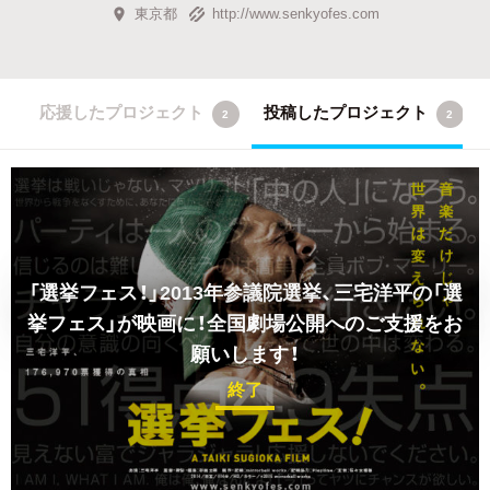
東京都
http://www.senkyofes.com
応援したプロジェクト
投稿したプロジェクト
2
2
「選挙フェス！」2013年参議院選挙、三宅洋平の「選
挙フェス」が映画に！全国劇場公開へのご支援をお
願いします！
終了