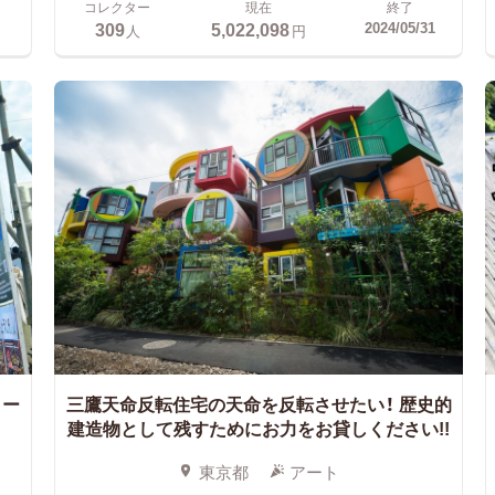
コレクター
現在
終了
309
5,022,098
2024/05/31
人
円
コー
三鷹天命反転住宅の天命を反転させたい！
歴史的
建造物として残すためにお力をお貸しください!!
東京都
アート