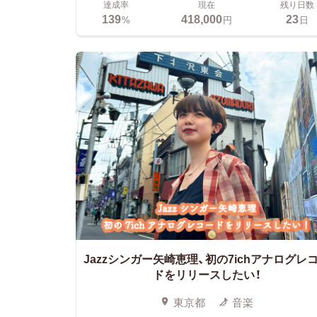
達成率
現在
残り日数
139
418,000
23
%
円
日
Jazzシンガー矢崎恵理、初の7ichアナログレ
ドをリリースしたい！
東京都
音楽