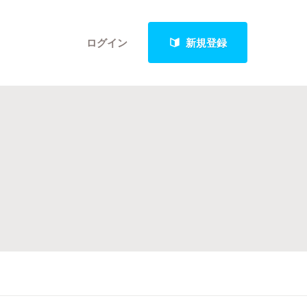
ログイン
新規登録
クト
最新進捗報告から探す