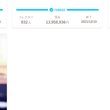
FUNDED
コレクター
現在
終了
832
13,958,936
6
2021/12/10
人
円