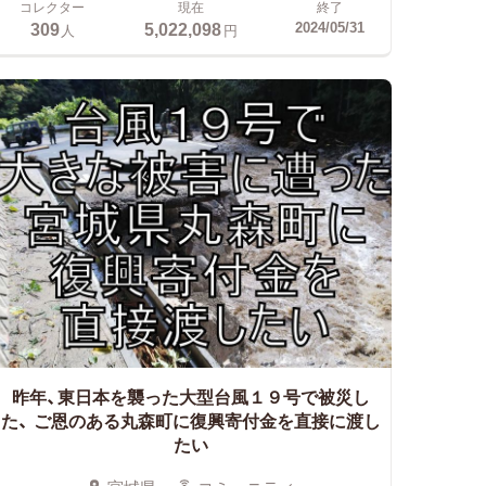
コレクター
現在
終了
309
5,022,098
2024/05/31
人
円
昨年、東日本を襲った大型台風１９号で被災し
た、
ご恩のある丸森町に復興寄付金を直接に渡し
たい