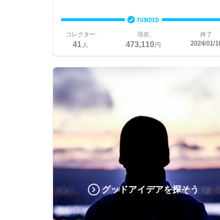
FUNDED
コレクター
現在
終了
41
473,110
2024/01/1
人
円
グッドアイデアを探そう