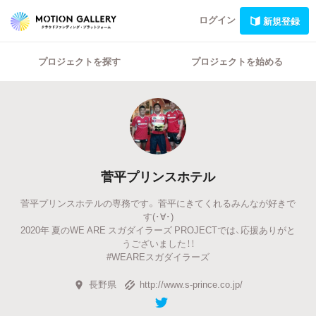
ログイン
新規登録
プロジェクトを探す
プロジェクトを始める
菅平プリンスホテル
菅平プリンスホテルの専務です。 菅平にきてくれるみんなが好きで
す(･∀･)
2020年 夏のWE ARE スガダイラーズ PROJECTでは、応援ありがと
うございました！！
#WEAREスガダイラーズ
長野県
http://www.s-prince.co.jp/