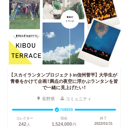
【スカイランタンプロジェクトin信州菅平】
大学生が
青春をかけて企画！満点の夜空に浮かぶランタンを皆
で一緒に見上げたい！
長野県
コミュニティ
FUNDED
コレクター
現在
終了
242
1,524,000
2022/01/31
人
円