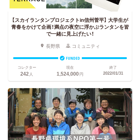
【スカイランタンプロジェクトin信州菅平】
大学生が
青春をかけて企画！満点の夜空に浮かぶランタンを皆
で一緒に見上げたい！
長野県
コミュニティ
FUNDED
コレクター
現在
終了
242
1,524,000
2022/01/31
人
円