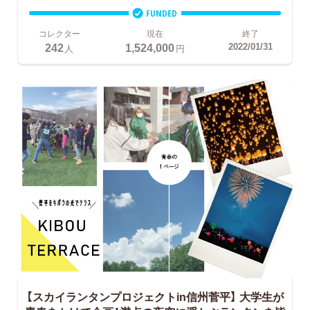
FUNDED
コレクター
現在
終了
242
1,524,000
2022/01/31
人
円
【スカイランタンプロジェクトin信州菅平】
大学生が