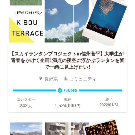
【スカイランタンプロジェクトin信州菅平】
大学生が
青春をかけて企画！満点の夜空に浮かぶランタンを皆
で一緒に見上げたい！
長野県
コミュニティ
FUNDED
コレクター
現在
終了
242
1,524,000
2022/01/31
人
円