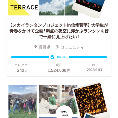
【スカイランタンプロジェクトin信州菅平】
大学生が
青春をかけて企画！満点の夜空に浮かぶランタンを皆
で一緒に見上げたい！
長野県
コミュニティ
FUNDED
コレクター
現在
終了
242
1,524,000
2022/01/31
人
円