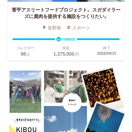
菅平アスリートフードプロジェクト。
スガダイラー
ズに鹿肉を提供する施設をつくりたい。
長野県
スポーツ
FUNDED
コレクター
現在
終了
98
1,375,000
2022/04/15
人
円