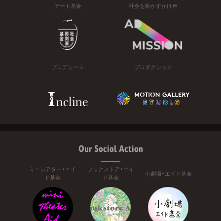
アート基金
社会を動かすかけ声
プロデュース
プロダクション
Our Social Action
ミニシアター・エイ
ブックストア・エイ
小劇場・エイド基金
ド基金
ド基金