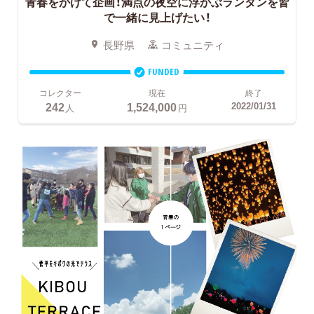
青春をかけて企画！満点の夜空に浮かぶランタンを皆
で一緒に見上げたい！
長野県
コミュニティ
FUNDED
コレクター
現在
終了
242
1,524,000
2022/01/31
人
円