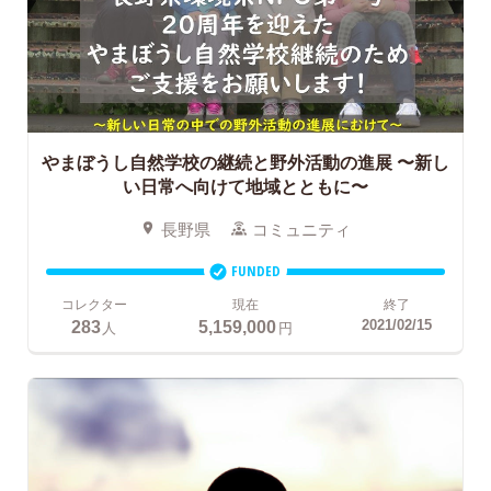
やまぼうし自然学校の継続と野外活動の進展
〜新し
い日常へ向けて地域とともに〜
長野県
コミュニティ
FUNDED
コレクター
現在
終了
283
5,159,000
2021/02/15
人
円