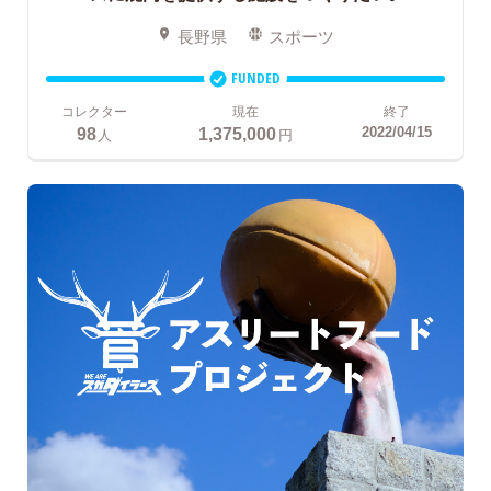
長野県
スポーツ
FUNDED
コレクター
現在
終了
98
1,375,000
2022/04/15
人
円