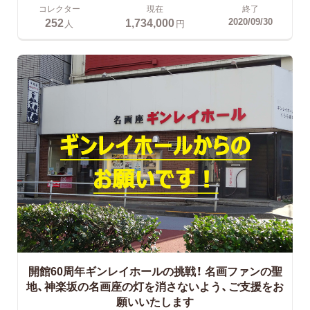
コレクター
現在
終了
252
1,734,000
2020/09/30
人
円
開館60周年ギンレイホールの挑戦！
名画ファンの聖
地、神楽坂の名画座の灯を消さないよう、ご支援をお
願いいたします