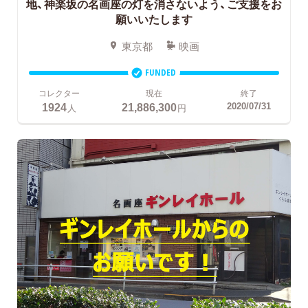
地、神楽坂の名画座の灯を消さないよう、ご支援をお
願いいたします
東京都
映画
FUNDED
コレクター
現在
終了
1924
21,886,300
2020/07/31
人
円