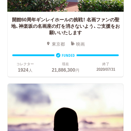
開館60周年ギンレイホールの挑戦！
名画ファンの聖
地、神楽坂の名画座の灯を消さないよう、ご支援をお
願いいたします
東京都
映画
FUNDED
コレクター
現在
終了
1924
21,886,300
2020/07/31
人
円