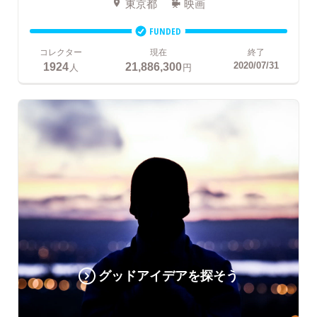
東京都
映画
FUNDED
コレクター
現在
終了
1924
21,886,300
2020/07/31
人
円
グッドアイデアを探そう