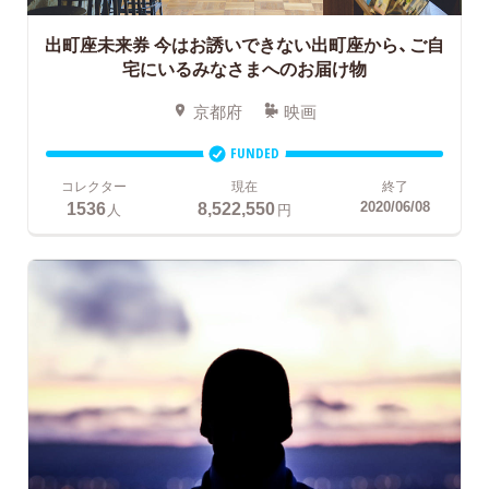
出町座未来券
今はお誘いできない出町座から、ご自
宅にいるみなさまへのお届け物
京都府
映画
FUNDED
コレクター
現在
終了
1536
8,522,550
2020/06/08
人
円