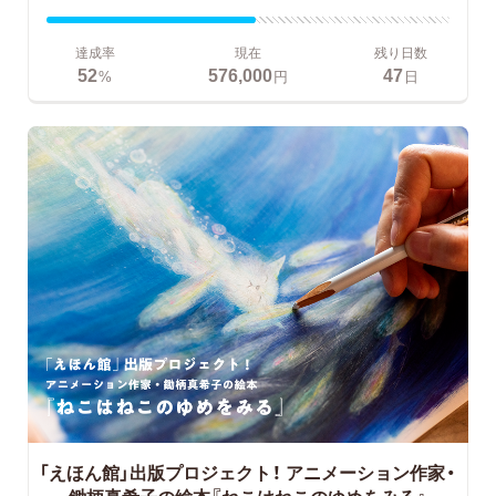
達成率
現在
残り日数
52
576,000
47
%
円
日
「えほん館」出版プロジェクト！
アニメーション作家・