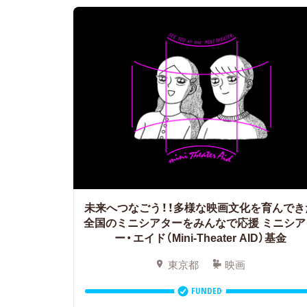
未来へつなごう！！多様な映画文化を育んでき
全国のミニシアターをみんなで応援
ミニシア
ー・エイド（Mini-Theater AID）基金
東京都
映画
FUNDED