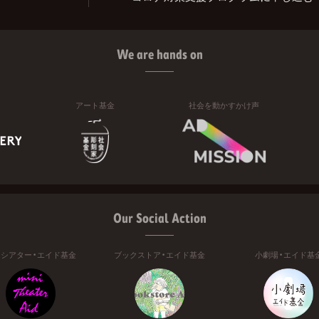
We are hands on
アート基金
社会を動かすかけ声
Our Social Action
ニシアター・エイド基金
ブックストア・エイド基金
小劇場・エイド基