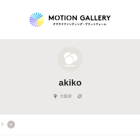
Highlight
人気のプロジェクト
新着プロジェクト
終了間近のプロジェ
akiko
Feature
タグから探す
キュレーターから探す
特集から探す
大阪府
Legendary
クト
0
最新達成プロジェクト
調達額が大きいプロジェクト