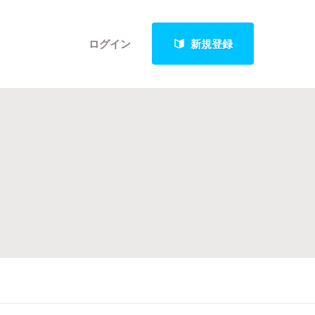
ログイン
新規登録
クト
最新進捗報告から探す