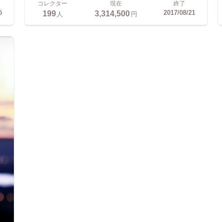
コレクター
現在
終了
199
3,314,500
5
2017/08/21
人
円