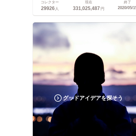
コレクター
現在
終了
29926
331,025,487
2020/05/1
人
円
グッドアイデアを探そう