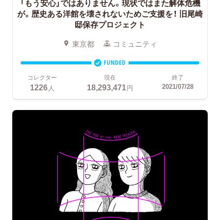
「もう安心」ではありません。現状ではまた解体危機
が。歴史ある洋館を壊されないためご支援を！
旧尾崎
邸保存プロジェクト
東京都
コミュニティ
FUNDED
コレクター
現在
終了
1226
18,293,471
2021/07/28
人
円