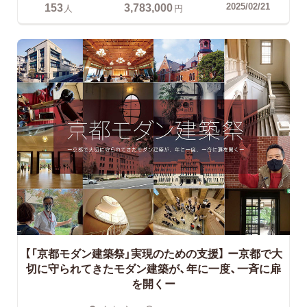
153
3,783,000
2025/02/21
人
円
【「京都モダン建築祭」実現のための支援】
ー京都で大
切に守られてきたモダン建築が、年に一度、一斉に扉
を開くー