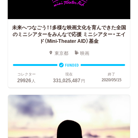
未来へつなごう！！多様な映画文化を育んできた全国
のミニシアターをみんなで応援
ミニシアター・エイ
ド（Mini-Theater AID）基金
東京都
映画
FUNDED
コレクター
現在
終了
29926
331,025,487
2020/05/15
人
円