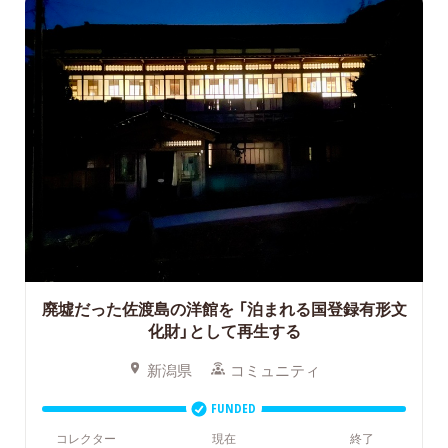
廃墟だった佐渡島の洋館を
「泊まれる国登録有形文
化財」として再生する
新潟県
コミュニティ
FUNDED
コレクター
現在
終了