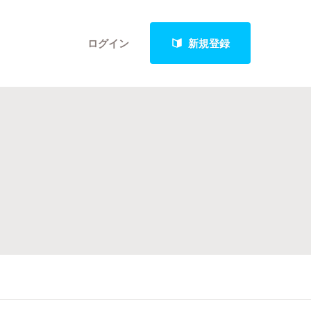
ログイン
新規登録
クト
最新進捗報告から探す