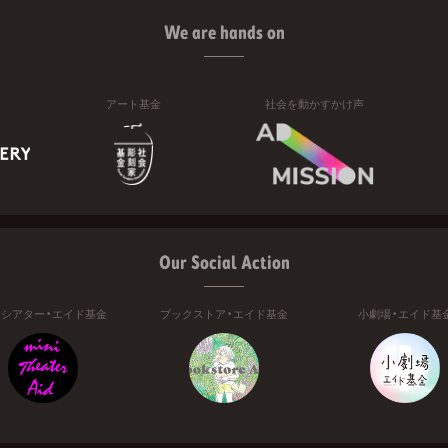
We are hands on
アート基金
社会を動かすかけ声
Our Social Action
ニシアター・エイド基金
ブックストア・エイド基金
小劇場・エイド基