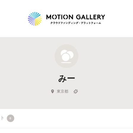
Highlight
人気のプロジェクト
新着プロジェクト
終了間近のプロジェ
みー
Feature
タグから探す
キュレーターから探す
特集から探す
東京都
Legendary
クト
0
最新達成プロジェクト
調達額が大きいプロジェクト