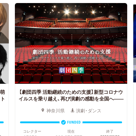
泉萌
【劇団四季 活動継続のための支援】新型コロナウ
クト
イルスを乗り越え、再び演劇の感動を全国へ――
神奈川県
演劇・ダンス
FUNDED
コレクター
現在
終了