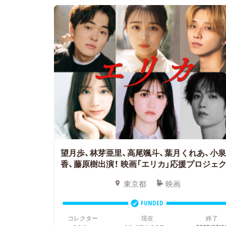
望月歩、林芽亜里、高尾颯斗、葉月くれあ、小
香、藤原樹出演！
映画「エリカ」応援プロジェ
東京都
映画
FUNDED
コレクター
現在
終了