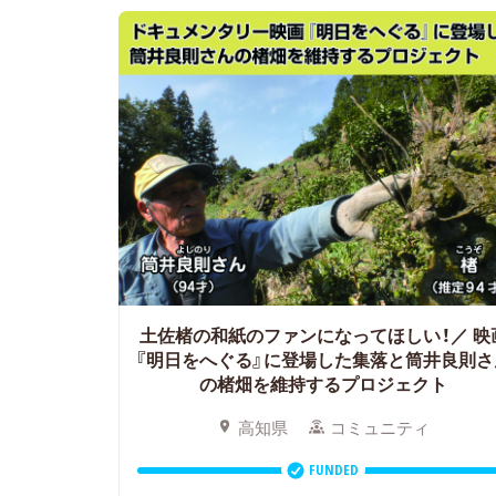
土佐楮の和紙のファンになってほしい！／
映
『明日をへぐる』に登場した集落と筒井良則さ
の楮畑を維持するプロジェクト
高知県
コミュニティ
FUNDED