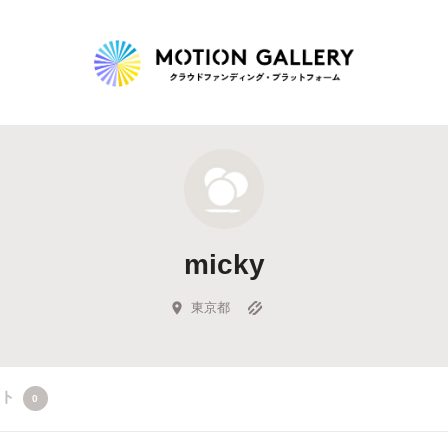
Highlight
人気のプロジェクト
新着プロジェクト
終了間近のプロジェ
micky
Feature
タグから探す
キュレーターから探す
特集から探す
東京都
Legendary
クト
0
最新達成プロジェクト
調達額が大きいプロジェクト