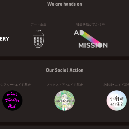
We are hands on
アート基金
社会を動かすかけ声
Our Social Action
ニシアター・エイド基金
ブックストア・エイド基金
小劇場・エイド基