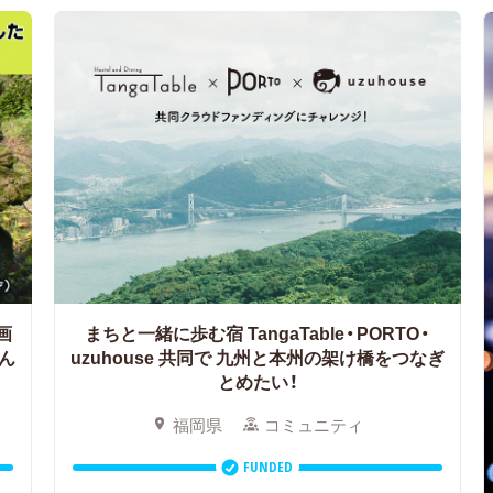
画
まちと一緒に歩む宿 TangaTable・PORTO・
ん
uzuhouse 共同で
九州と本州の架け橋をつなぎ
とめたい！
福岡県
コミュニティ
FUNDED