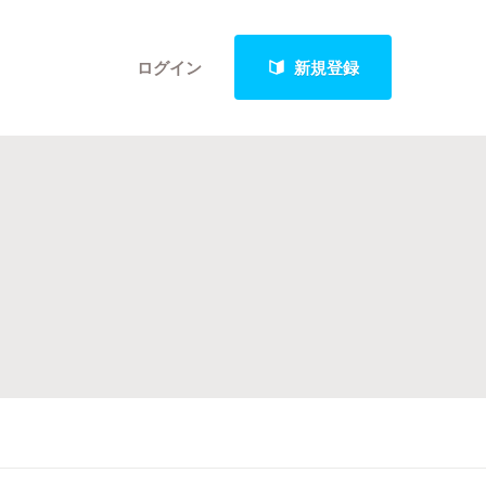
ログイン
新規登録
クト
最新進捗報告から探す