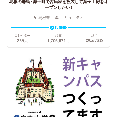
島根の離島・海士町で古民家を改装して菓子工房をオ
ープンしたい！
島根県
コミュニティ
FUNDED
コレクター
現在
終了
235
1,706,631
2017/09/15
人
円