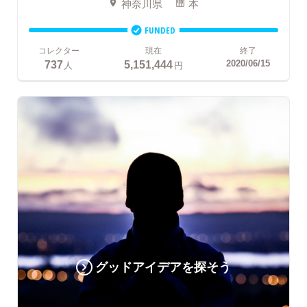
神奈川県
本
FUNDED
コレクター
現在
終了
737
5,151,444
2020/06/15
人
円
グッドアイデアを探そう