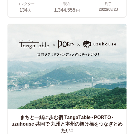
コレクター
現在
終了
134
1,344,555
2022/08/23
人
円
まちと一緒に歩む宿 TangaTable・PORTO・
uzuhouse 共同で
九州と本州の架け橋をつなぎとめ
たい！