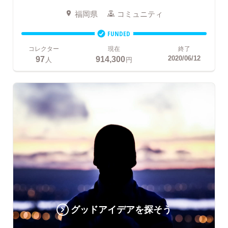
福岡県
コミュニティ
FUNDED
コレクター
現在
終了
97
914,300
2020/06/12
人
円
グッドアイデアを探そう