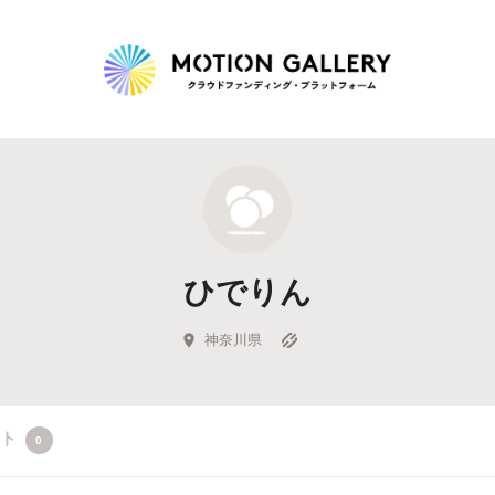
Highlight
人気のプロジェクト
新着プロジェクト
終了間近のプロジェ
ひでりん
Feature
タグから探す
キュレーターから探す
特集から探す
神奈川県
Legendary
クト
0
最新達成プロジェクト
調達額が大きいプロジェクト