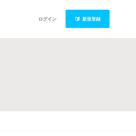
ログイン
新規登録
クト
最新進捗報告から探す