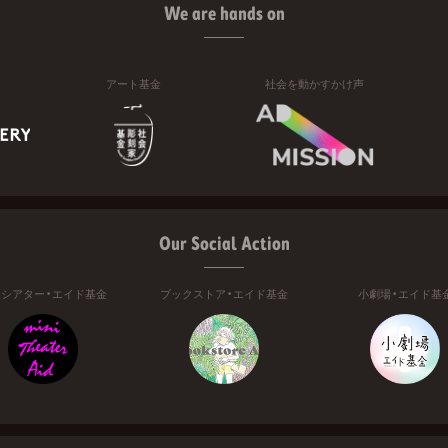
We are hands on
アート基金
社会を動かすかけ声
Our Social Action
ニシアター・エイド基金
ブックストア・エイド基金
小劇場・エイド基