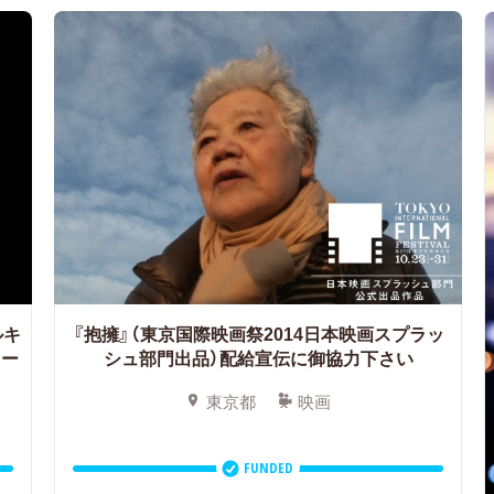
ルキ
『抱擁』（東京国際映画祭2014日本映画スプラッ
リー
シュ部門出品）配給宣伝に御協力下さい
東京都
映画
FUNDED