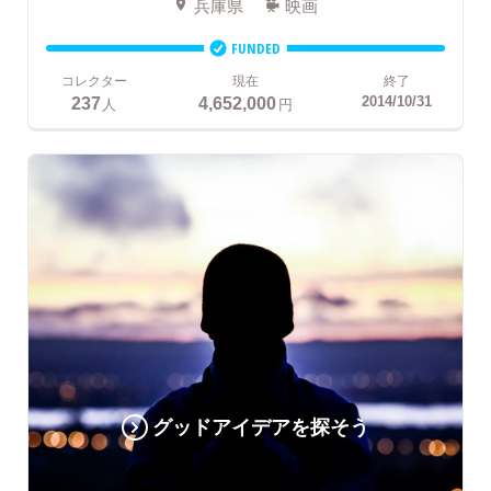
兵庫県
映画
FUNDED
コレクター
現在
終了
237
4,652,000
2014/10/31
人
円
グッドアイデアを探そう