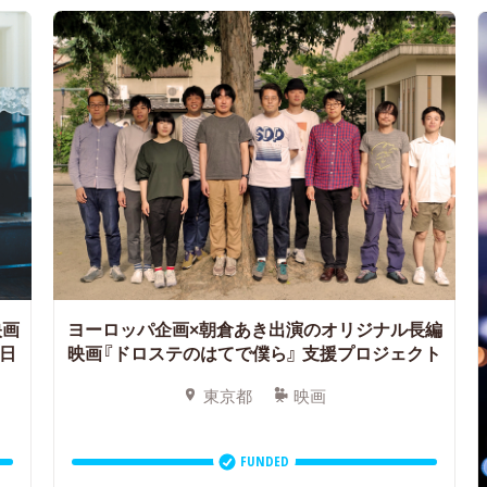
映画
ヨーロッパ企画×朝倉あき出演のオリジナル長編
日
映画『ドロステのはてで僕ら』
支援プロジェクト
東京都
映画
FUNDED