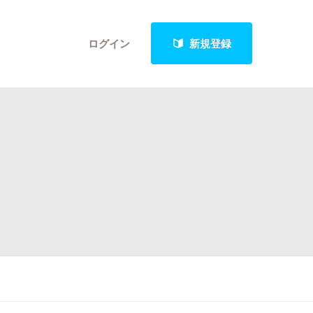
ログイン
新規登録
クト
最新進捗報告から探す