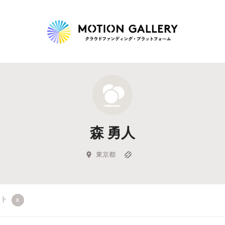
Highlight
人気のプロジェクト
新着プロジェクト
終了間近のプロジェ
森 勇人
Feature
タグから探す
キュレーターから探す
特集から探す
東京都
Legendary
クト
0
最新達成プロジェクト
調達額が大きいプロジェクト