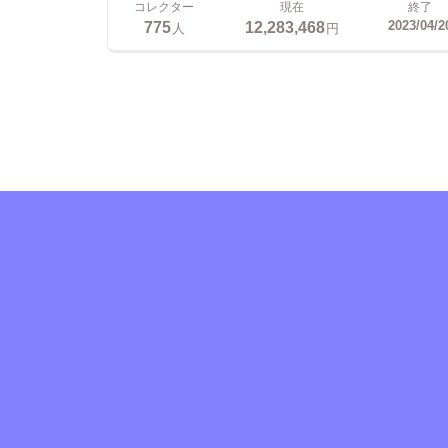
コレクター
現在
終了
775
12,283,468
2023/04/2
人
円