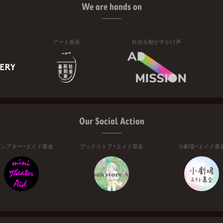
We are hands on
アート基金
社会を動かすかけ声
Our Social Action
ニシアター・エイド基金
ブックストア・エイド基金
小劇場・エイド基