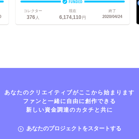
FUNDED
コレクター
現在
終了
376
6,174,110
0
2020/04/24
人
円
あなたのクリエイティブがここから始まります
ファンと一緒に自由に創作できる
新しい資金調達のカタチと共に
あなたのプロジェクトをスタートする