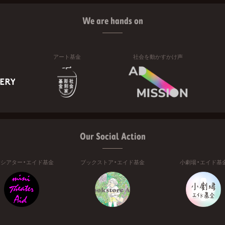
We are hands on
アート基金
社会を動かすかけ声
Our Social Action
ニシアター・エイド基金
ブックストア・エイド基金
小劇場・エイド基