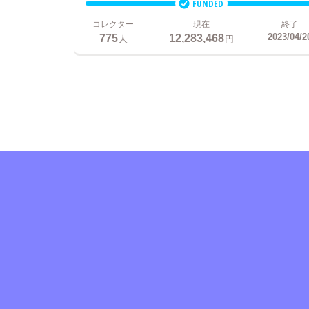
FUNDED
コレクター
現在
終了
775
12,283,468
2023/04/2
人
円