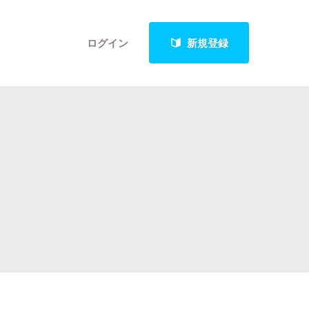
ログイン
新規登録
クト
最新進捗報告から探す