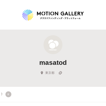
Highlight
人気のプロジェクト
新着プロジェクト
終了間近のプロジェ
masatod
Feature
タグから探す
キュレーターから探す
特集から探す
東京都
Legendary
クト
0
最新達成プロジェクト
調達額が大きいプロジェクト