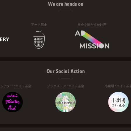
We are hands on
アート基金
社会を動かすかけ声
Our Social Action
ニシアター・エイド基金
ブックストア・エイド基金
小劇場・エイド基