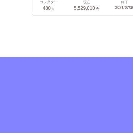
コレクター
現在
終了
480
5,529,010
2021/07/3
人
円