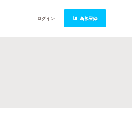
ログイン
新規登録
クト
最新進捗報告から探す