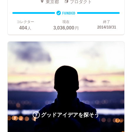
東京都
プロダクト
FUNDED
コレクター
現在
終了
404
3,036,000
2014/10/31
人
円
グッドアイデアを探そう