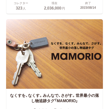
コレクター
現在
終了
323
2,036,000
2015/08/14
人
円
なくすを、なくす。みんなで、さがす。世界最小の落
し物追跡タグ「MAMORIO」