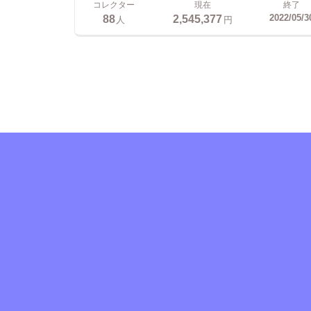
コレクター
現在
終了
88
2,545,377
2022/05/3
人
円