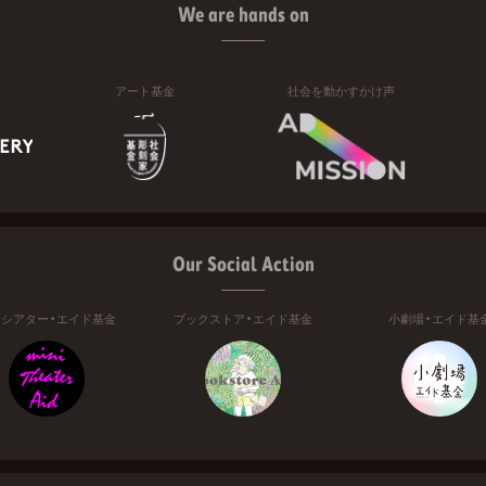
We are hands on
アート基金
社会を動かすかけ声
Our Social Action
ニシアター・エイド基金
ブックストア・エイド基金
小劇場・エイド基