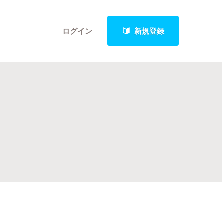
ログイン
新規登録
クト
最新進捗報告から探す