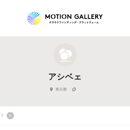
Highlight
人気のプロジェクト
新着プロジェクト
終了間近のプロジェ
アシベェ
Feature
タグから探す
キュレーターから探す
特集から探す
東京都
Legendary
クト
0
最新達成プロジェクト
調達額が大きいプロジェクト