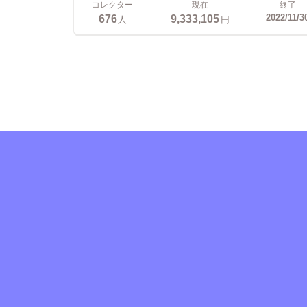
コレクター
現在
終了
676
9,333,105
2022/11/3
人
円