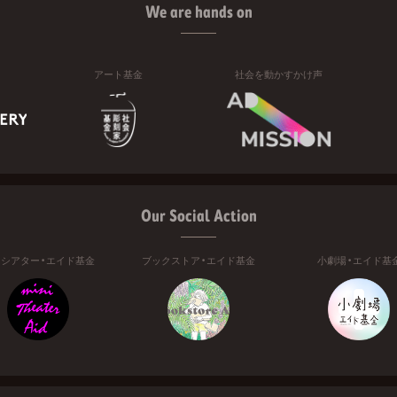
We are hands on
アート基金
社会を動かすかけ声
Our Social Action
ニシアター・エイド基金
ブックストア・エイド基金
小劇場・エイド基