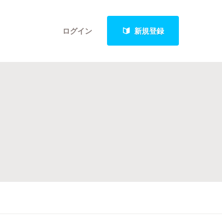
ログイン
新規登録
クト
最新進捗報告から探す