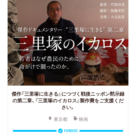
傑作『三里塚に生きる』につづく戦後ニッポン黙示録
の第二章、『三里塚のイカロス』製作費をご支援くだ
さい。
東京都
映画
FUNDED