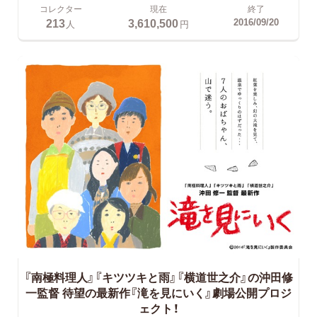
コレクター
現在
終了
213
3,610,500
2016/09/20
人
円
『南極料理人』『キツツキと雨』『横道世之介』の沖田修
一監督
待望の最新作『滝を見にいく』劇場公開プロジ
ェクト！