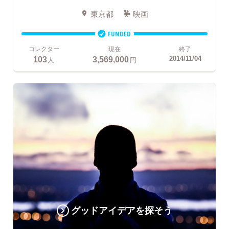
東京都
映画
FUNDED
コレクター
現在
終了
103
3,569,000
2014/11/04
人
円
グッドアイデアを探そう