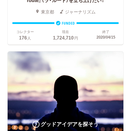
route』（ラ・ルート）を立ち上げたい！
東京都
ジャーナリズム
FUNDED
コレクター
現在
終了
176
1,724,710
2020/04/15
人
円
グッドアイデアを探そう