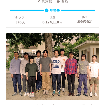
東京都
映画
FUNDED
コレクター
現在
終了
376
6,174,110
2020/04/24
人
円