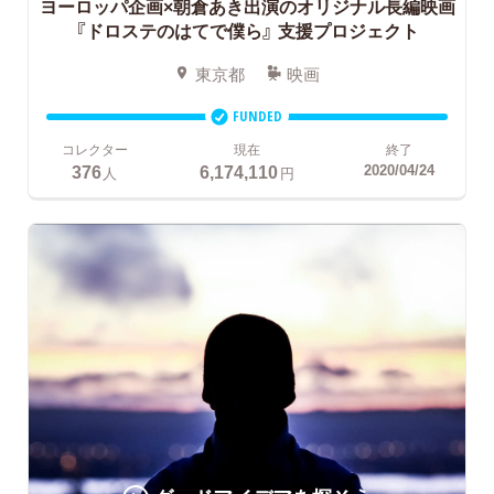
ヨーロッパ企画×朝倉あき出演のオリジナル長編映画
『ドロステのはてで僕ら』
支援プロジェクト
東京都
映画
FUNDED
コレクター
現在
終了
376
6,174,110
2020/04/24
人
円