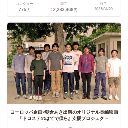
コレクター
現在
終了
775
12,283,468
2023/04/20
人
円
ヨーロッパ企画×朝倉あき出演のオリジナル長編映画
『ドロステのはてで僕ら』
支援プロジェクト